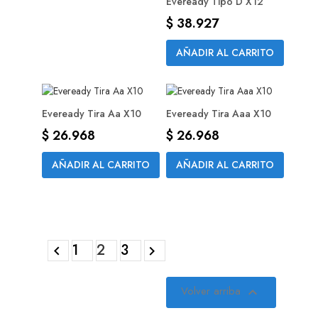
Eveready Tipo D X12
Precio
$ 38.927
AÑADIR AL CARRITO
Eveready Tira Aa X10
Eveready Tira Aaa X10
Precio
Precio
$ 26.968
$ 26.968
AÑADIR AL CARRITO
AÑADIR AL CARRITO
1
2
3


Volver arriba
